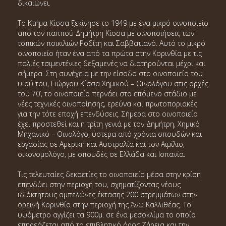
δικαιώνει.
Το Κτήμα Κίσσα ξεκίνησε το 1949 με ένα μικρό οινοποιείο
από τον παππού Δημήτρη Κίσσα με οινοποιήσεις των
τοπικών ποικιλιών Ροδίτη και Σαββατιανό. Αυτό το μικρό
οινοποιείο ήταν ένα από τα πρώτα στην Κορινθία με τις
παλιές τσιμεντένιες δεξαμενές να διατηρούνται μέχρι και
σήμερα. Στη συνέχεια με την είσοδο στο οινοποιείο του
υιού του, Γιώργου Κίσσα Χημικού – Οινολόγου στις αρχές
του 70’, το οινοποιείο περνάει στο επόμενο στάδιο με
νέες τεχνικές οινοποίησης, ερεύνα και πρωτοποριακές
για την τότε εποχή επενδύσεις. Σήμερα στο οινοποιείο
έχει προστεθεί και η τρίτη γενιά με τον Δημήτρη, Χημικό
Μηχανικό – Οινολόγο, ύστερα από χρόνια σπουδών και
εργασίας σε Αμερική και Αυστραλία και τον Αιμίλιο,
οικονομολόγο, με σπουδές σε Ελλάδα και Ισπανία.
Τις τελευταίες δεκαετίες το οινοποιείο μέσα στην κρίση
επενδύει στην περιοχή του, σχηματίζοντας νέους
ιδιόκτητους αμπελώνες έκτασης 200 στρεμμάτων στην
ορεινή Κορινθία στην περιοχή της Άνω Καλλιθέας. Το
υψόμετρο αγγίζει τα 900μ. σε ένα μεσοκλίμα το οποίο
επηρεάζεται από το επιβλητικό όρος Ζήρεια και την