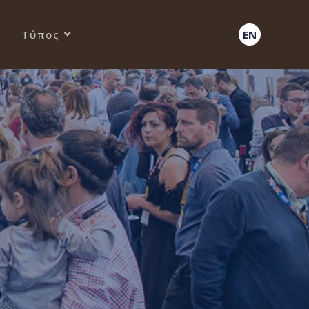
Τύπος
EN