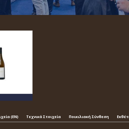
χεία (EΝ)
Τεχνικά Στοιχεία
Ποικιλιακή Σύνθεση
Εκθέτ