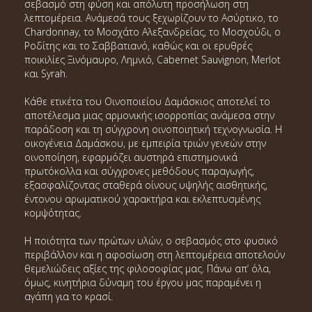
σεβασμό στη φύση και απόλυτη προσήλωση στη
λεπτομέρεια. Ανάμεσά τους ξεχωρίζουν το Ασύρτικο, το
Chardonnay, το Μοσχάτο Αλεξανδρείας, το Μοσχούδι, ο
Ροδίτης και το Σαββατιανό, καθώς και οι ερυθρές
ποικιλίες Ξινόμαυρο, Λημνιό, Cabernet Sauvignon, Merlot
και Syrah.
Κάθε ετικέτα του Οινοποιείου Δαμάσκιος αποτελεί το
αποτέλεσμα μιας αρμονικής ισορροπίας ανάμεσα στην
παράδοση και τη σύγχρονη οινοποιητική τεχνογνωσία. Η
οικογένεια Δαμάσκου, με εμπειρία τριών γενεών στην
οινοποίηση, εφαρμόζει αυστηρά επιστημονικά
πρωτόκολλα και σύγχρονες μεθόδους παραγωγής,
εξασφαλίζοντας σταθερά οίνους υψηλής αισθητικής,
έντονου αρωματικού χαρακτήρα και εκλεπτυσμένης
κομψότητας.
Η ποιότητα των πρώτων υλών, ο σεβασμός στο φυσικό
περιβάλλον και η αφοσίωση στη λεπτομέρεια αποτελούν
θεμελιώδεις αξίες της φιλοσοφίας μας. Πάνω απ’ όλα,
όμως, κινητήρια δύναμη του έργου μας παραμένει η
αγάπη για το κρασί.