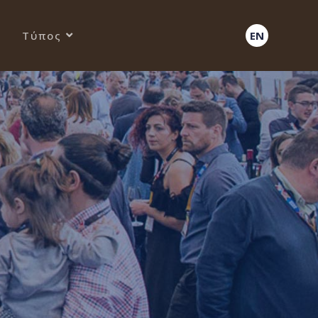
Τύπος
EN