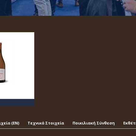
χεία (EΝ)
Τεχνικά Στοιχεία
Ποικιλιακή Σύνθεση
Εκθέτ