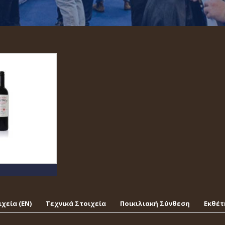
χεία (EΝ)
Τεχνικά Στοιχεία
Ποικιλιακή Σύνθεση
Εκθέτ