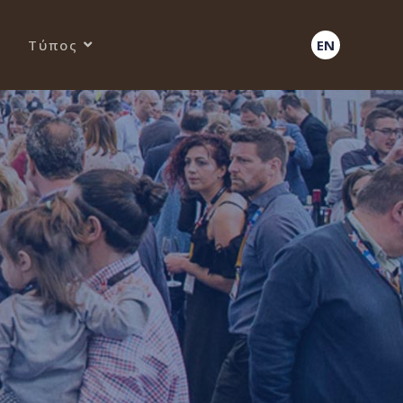
Τύπος
EN