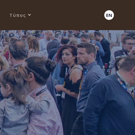
Τύπος
EN