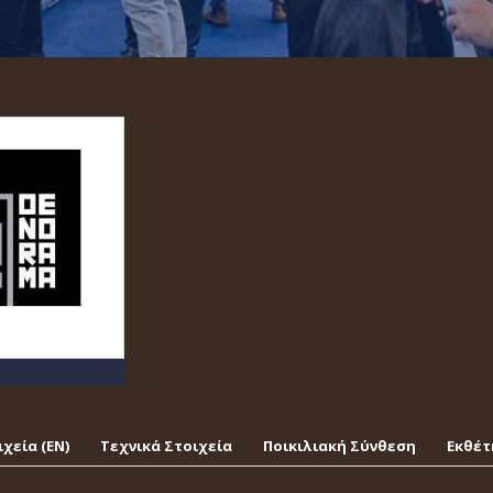
χεία (EΝ)
Τεχνικά Στοιχεία
Ποικιλιακή Σύνθεση
Εκθέτ