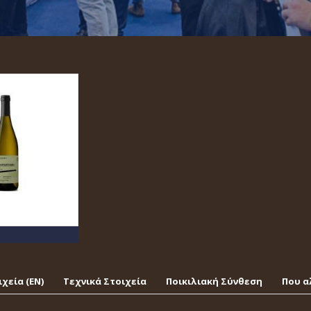
χεία (EΝ)
Τεχνικά Στοιχεία
Ποικιλιακή Σύνθεση
Που α