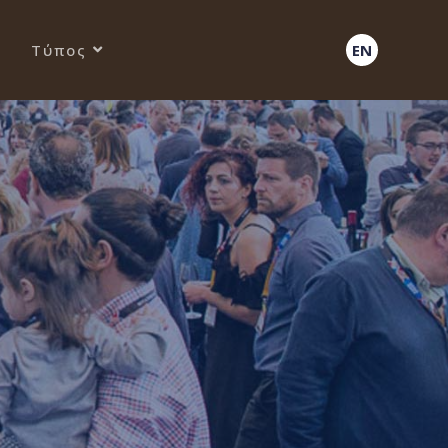
Τύπος
EN