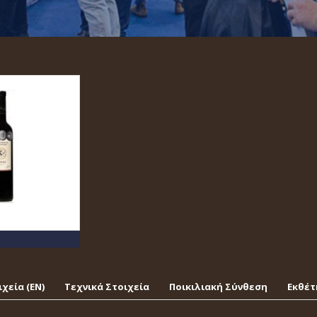
χεία (EΝ)
Τεχνικά Στοιχεία
Ποικιλιακή Σύνθεση
Εκθέτ