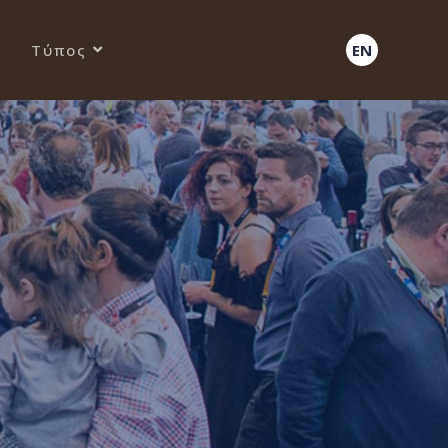
Τύπος
EN