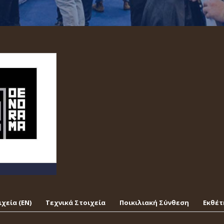
χεία (EΝ)
Τεχνικά Στοιχεία
Ποικιλιακή Σύνθεση
Εκθέτ