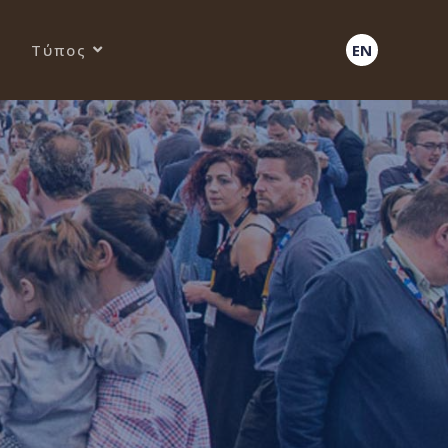
Τύπος
EN