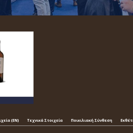
χεία (EΝ)
Τεχνικά Στοιχεία
Ποικιλιακή Σύνθεση
Εκθέτ