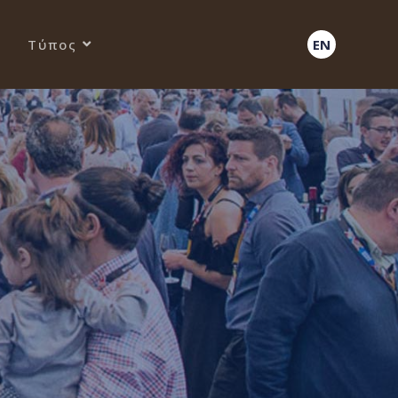
Τύπος
EN