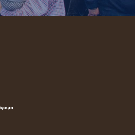
νόραμα