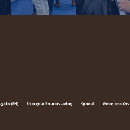
χεία (EΝ)
Στοιχεία Επικοινωνίας
Κρασιά
Θέση στο Οι