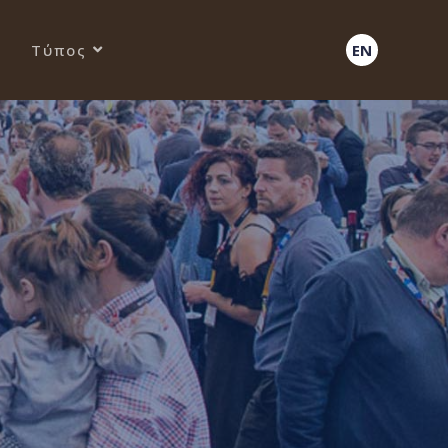
Τύπος
EN