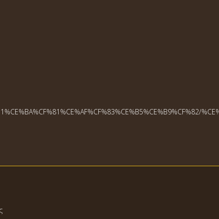
B9%CE%B1%CE%BA%CF%81%CE%AF%CF%83%CE%B5%CE%B9%CF%82/%
ς