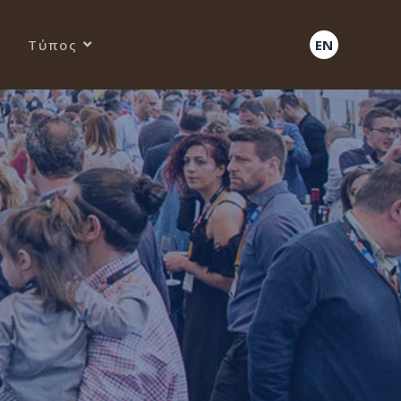
Τύπος
EN