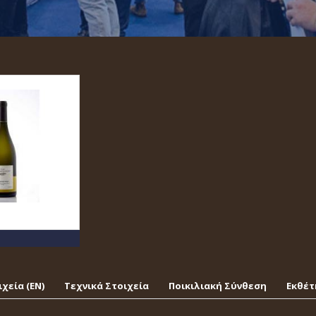
χεία (EΝ)
Τεχνικά Στοιχεία
Ποικιλιακή Σύνθεση
Εκθέτ