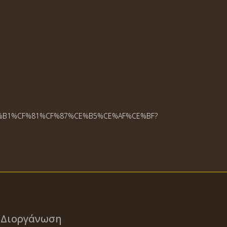
CE%B1%CF%81%CF%87%CE%B5%CE%AF%CE%BF?
Διοργάνωση