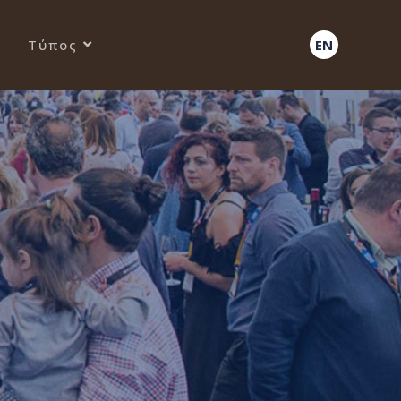
Τύπος
EN