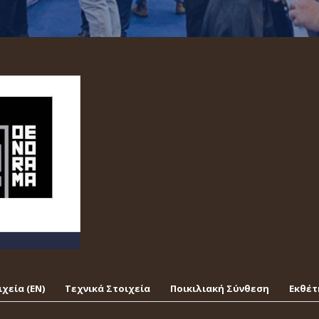
χεία (EΝ)
Τεχνικά Στοιχεία
Ποικιλιακή Σύνθεση
Εκθέτ