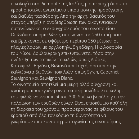
οινολογία στο Piemonte της Ιταλίας, μια περιοχή όπου το
κρασί αποτελεί αντικείμενο επιστημονικής προσέγγισης
και βαθιάς παράδοσης. Από την αρχή, βασικός του
στόχος υπήρξε η αναδιάρθρωση των οικογενειακών
αμπελώνων και ο εκσυγχρονισμός του οινοποιείου.
Οι ιδιόκτητοι αμπελώνες εκτείνονται σε 250 στρέμματα
και βρίσκονται σε υψόμετρο περίπου 350 μέτρων, σε
πλαγιές λόφων με αργιλοπηλώδη εδάφη. Η φιλοσοφία
του Νίκου Δουλουφάκη επικεντρώνεται τόσο στην
ανάδειξη των τοπικών ποικιλιών, όπως Λιάτικο,
Κοτσιφάλι, Βηλάνα, Βιδιανό και Ταχτά, όσο και στην
καλλιέργεια διεθνών ποικιλιών, όπως Syrah, Cabernet
Sauvignon και Sauvignon Blanc.
Το οινοποιείο αποτελεί μια μικρή αλλά σύγχρονη και
ιδιαίτερα προσεγμένη οινοποιητική μονάδα. Στο κελάρι
του φιλοξενούνται περίπου 300 δρύινα βαρέλια για την
παλαίωση των ερυθρών οίνων. Είναι επισκέψιμο καθ’ όλη
τη διάρκεια του χρόνου, προσφέροντας σε φίλους του
κρασιού από όλο τον κόσμο τη δυνατότητα να
γνωρίσουν από κοντά τη μυσταγωγία της οινοποίησης.