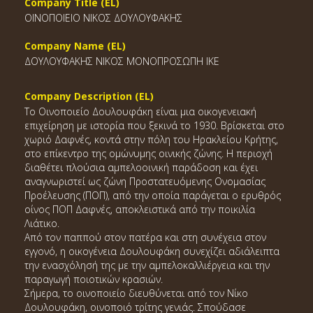
Company Title (EL)
ΟΙΝΟΠΟΙΕΙΟ ΝΙΚΟΣ ΔΟΥΛΟΥΦΑΚΗΣ
Company Name (EL)
ΔΟΥΛΟΥΦΑΚΗΣ ΝΙΚΟΣ ΜΟΝΟΠΡΟΣΩΠΗ ΙΚΕ
Company Description (EL)
Το Οινοποιείο Δουλουφάκη είναι μια οικογενειακή
επιχείρηση με ιστορία που ξεκινά το 1930. Βρίσκεται στο
χωριό Δαφνές, κοντά στην πόλη του Ηρακλείου Κρήτης,
στο επίκεντρο της ομώνυμης οινικής ζώνης. Η περιοχή
διαθέτει πλούσια αμπελοοινική παράδοση και έχει
αναγνωριστεί ως ζώνη Προστατευόμενης Ονομασίας
Προέλευσης (ΠΟΠ), από την οποία παράγεται ο ερυθρός
οίνος ΠΟΠ Δαφνές, αποκλειστικά από την ποικιλία
Λιάτικο.
Από τον παππού στον πατέρα και στη συνέχεια στον
εγγονό, η οικογένεια Δουλουφάκη συνεχίζει αδιάλειπτα
την ενασχόλησή της με την αμπελοκαλλιέργεια και την
παραγωγή ποιοτικών κρασιών.
Σήμερα, το οινοποιείο διευθύνεται από τον Νίκο
Δουλουφάκη, οινοποιό τρίτης γενιάς. Σπούδασε