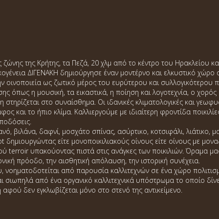
ζώνης της Κρήτης, τα Πεζά, 20 χλμ από το κέντρο του Ηρακλείου κα
ικογένεια ΔΙΓΕΝΑΚΗ δημιούργησε έναν μοντέρνο και ελκυστικό χώρο 
ην οινοποιεία ως ζωτικό μέρος του ευρύτερου και συλλογικότερου 
ς όπως η μουσική, τα εικαστικά, η ποίηση και λογοτεχνία, ο χορός 
 στηρίζεται στο συναίσθημα. Οι ιδανικές κλιματολογικές και γεωφ
φος και το ήπιο κλίμα. Καλλιεργούμε με ιδιαίτερη φροντίδα ποικιλ
ποδόσεις.
ανό, βιλάνα, δαφνί, μοσχάτο σπίνας, ασύρτικο, κοτσιφάλι, λιάτικο, 
lot δημιουργώντας είτε μονοποικιλιακούς οίνους είτε οίνους με μον
ού terroir υπακούοντας πιστά στις ανάγκες των ποικιλιών. Όραμα μ
νική πρόοδο, την αισθητική απόλαυση, την ιστορική συνέχεια.
υ, νοηματοδοτείται από παρουσία καλλιτεχνών σε ένα χώρο πολιτισμ
ι σιωπηλά από ένα οργανικό καλλιτεχνικά υπόστρωμα το οποίο δίνε
η αφού δεν εγκλωβίζεται μόνο στο στενό της αντικείμενο.