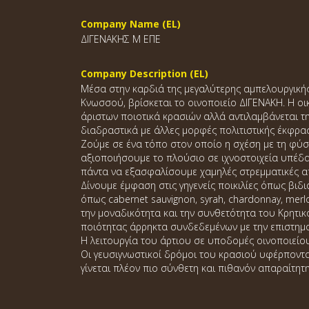
Company Name (EL)
ΔΙΓΕΝΑΚΗΣ Μ ΕΠΕ
Company Description (EL)
Μέσα στην καρδιά της μεγαλύτερης αμπελουργικής 
Κνωσσού, βρίσκεται το οινοποιείο ΔΙΓΕΝΑΚΗ. Η ο
άριστων ποιοτικά κρασιών αλλά αντιλαμβάνεται τ
διαδραστικά με άλλες μορφές πολιτιστικής έκφραση
Ζούμε σε ένα τόπο στον οποίο η σχέση με τη φύση
αξιοποιήσουμε το πλούσιο σε ιχνοστοιχεία υπέδα
πάντα να εξασφαλίσουμε χαμηλές στρεμματικές α
Δίνουμε έμφαση στις γηγενείς ποικιλίες όπως βιδι
όπως cabernet sauvignon, syrah, chardonnay, mer
την μοναδικότητα και την συνθετότητα του Κρητικ
ποιότητας άρρηκτα συνδεδεμένων με την επιστημο
Η λειτουργία του άρτιου σε υποδομές οινοποιείο
Οι γευσιγνωστικοί δρόμοι του κρασιού υφέρποντα
γίνεται πλέον πιο σύνθετη και πιθανόν απαραίτητ