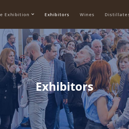
e Exhibition
Exhibitors
Wines
Distillate
Exhibitors