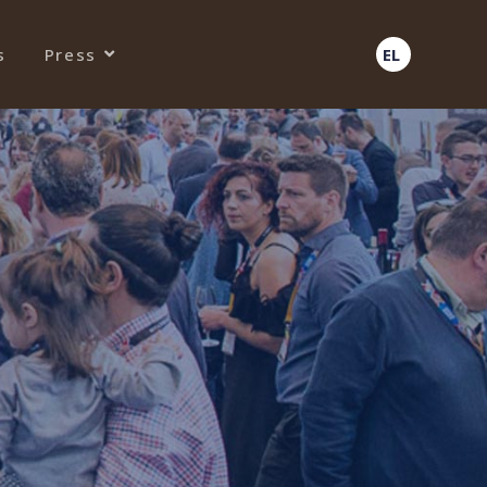
s
Press
EL