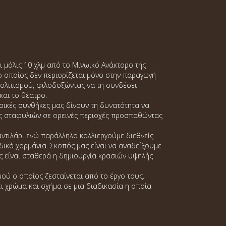
ι μόλις 10 χλμ από το Μινωικό Ανάκτορο της
ο οποίος δεν περιορίζεται μόνο στην παραγωγή
πολιτισμού, φιλοδοξώντας να τη συνδέσει
και το θέατρο.
υσικές συνθήκες μας δίνουν τη δυνατότητα να
ίες σταφυλιών σε ορεινές περιοχές προσπαθώντας
μαντιλάρι ενώ παράλληλα καλλιεργούμε διεθνείς
αδικά χαρμάνια. Σκοπός μας είναι να αναδείξουμε
ας είναι σταθερά η δημιουργία κρασιών υψηλής
ού ο οποίος ζεσταίνεται από το έργο τους.
ι χρώμα και σχήμα σε μια διαδικασία η οποία