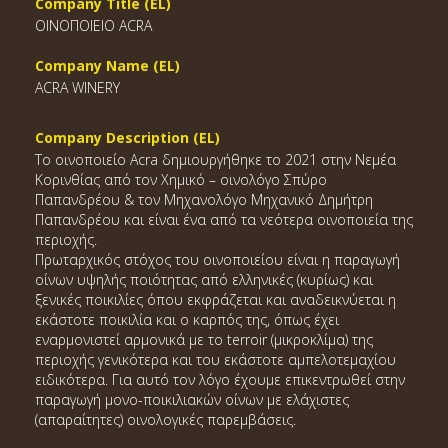
Company Title (EL)
ΟΙΝΟΠΟΙΕΙΟ ACRA
Company Name (EL)
ACRA WINERY
Company Description (EL)
Το οινοποιείο Acra δημιουργήθηκε το 2021 στην Νεμέα
Κορινθίας από τον Χημικό – οινολόγο Σπύρο
Παπανδρέου & τον Μηχανολόγο Μηχανικό Δημήτρη
Παπανδρέου και είναι ένα από τα νεότερα οινοποιεία της
περιοχής.
Πρωταρχικός στόχος του οινοποιείου είναι η παραγωγή
οίνων υψηλής ποιότητας από ελληνικές (κυρίως) και
ξενικές ποικιλίες όπου εκφράζεται και αναδεικνύεται η
εκάστοτε ποικιλία και ο καρπός της, όπως έχει
εναρμονιστεί αρμονικά με το terroir (μικροκλίμα) της
περιοχής γενικότερα και του εκάστοτε αμπελοτεμαχίου
ειδικότερα. Για αυτό τον λόγο έχουμε επικεντρωθεί στην
παραγωγή μονο-ποικιλιακών οίνων με ελάχιστες
(απαραίτητες) οινολογικές παρεμβάσεις.