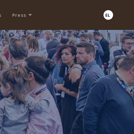
s
Press
EL