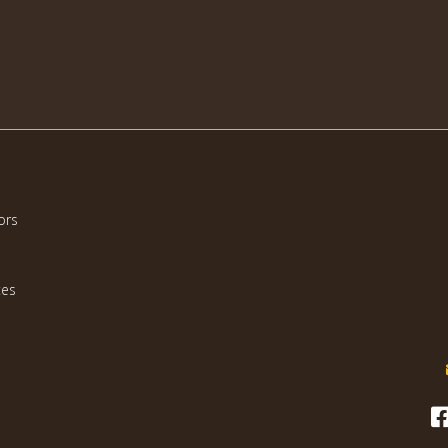
ors
tes