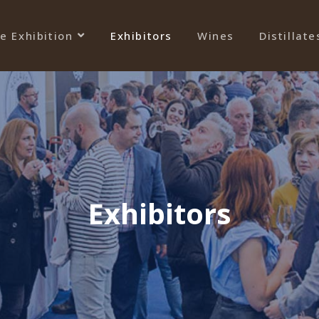
e Exhibition
Exhibitors
Wines
Distillate
Exhibitors