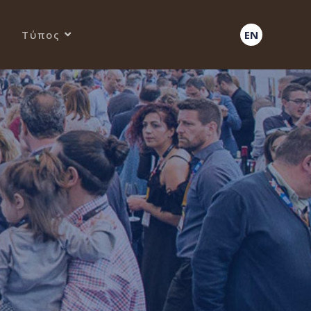
Τύπος
EN