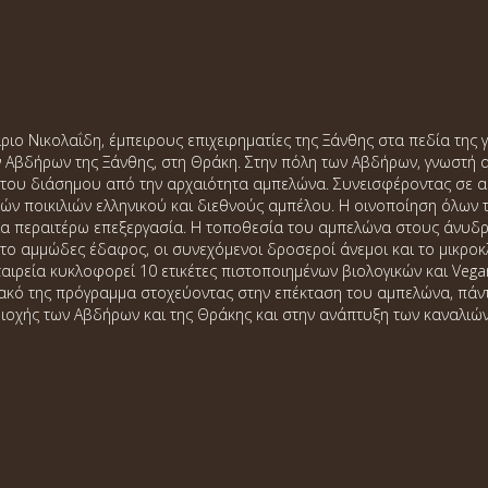
ιο Νικολαΐδη, έμπειρους επιχειρηματίες της Ξάνθης στα πεδία της 
ν Αβδήρων της Ξάνθης, στη Θράκη. Στην πόλη των Αβδήρων, γνωστή
 του διάσημου από την αρχαιότητα αμπελώνα. Συνεισφέροντας σε α
ενών ποικιλιών ελληνικού και διεθνούς αμπέλου. Η οινοποίηση όλων 
μία περαιτέρω επεξεργασία. Η τοποθεσία του αμπελώνα στους άνυ
, το αμμώδες έδαφος, οι συνεχόμενοι δροσεροί άνεμοι και το μικ
αιρεία κυκλοφορεί 10 ετικέτες πιστοποιημένων βιολογικών και Vega
ακό της πρόγραμμα στοχεύοντας στην επέκταση του αμπελώνα, πάντα
ιοχής των Αβδήρων και της Θράκης και στην ανάπτυξη των καναλιών