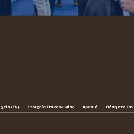
χεία (EΝ)
Στοιχεία Επικοινωνίας
Κρασιά
Θέση στο Οι