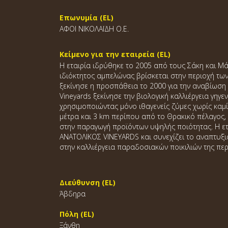
Επωνυμία (EL)
ΑΦΟΙ ΝΙΚΟΛΑΪΔΗ Ο.Ε.
Κείμενο για την εταιρεία (EL)
H εταιρία ιδρύθηκε το 2005 από τους Σάκη και Μάρ
ιδιόκτητος αμπελώνας βρίσκεται στην περιοχή τω
ξεκίνησε η προσπάθεια το 2000 για την αναβίωση
Vineyards ξεκίνησε την βιολογική καλλιέργεια γηγ
χρησιμοποιώντας μόνο ιθαγενείς ζύμες χωρίς κα
μέτρα και 3 km περίπου από το Θρακικό πέλαγος
στην παραγωγή προϊόντων υψηλής ποιότητας. Η ετ
ΑΝΑΤΟΛΙΚΟΣ VINEYARDS και συνεχίζει το αναπτυξι
στην καλλιέργεια παραδοσιακών ποικιλιών της περ
Διεύθυνση (EL)
Άβδηρα
Πόλη (EL)
Ξάνθη