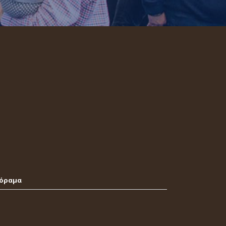
νόραμα