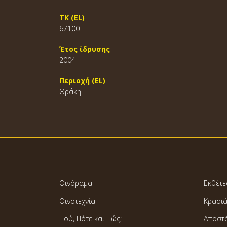
ΤΚ (EL)
67100
Έτος ίδρυσης
2004
Περιοχή (EL)
Θράκη
Οινόραμα
Εκθέτε
Οινοτεχνία
Κρασι
Πού, Πότε και Πώς;
Αποστ