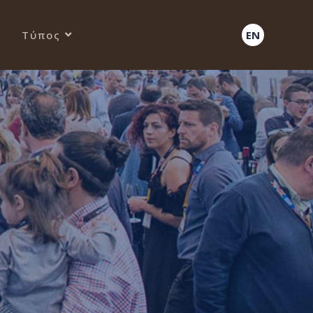
Τύπος
EN