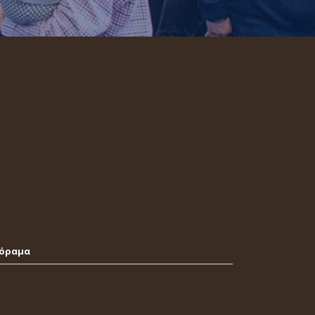
νόραμα