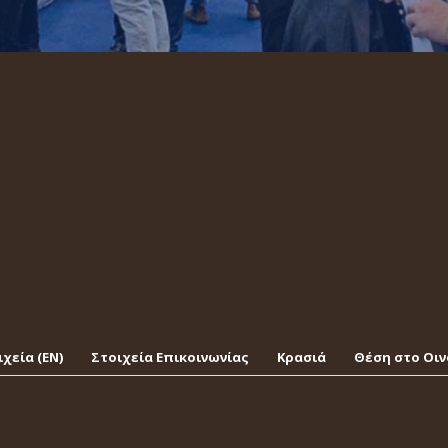
χεία (EΝ)
Στοιχεία Επικοινωνίας
Κρασιά
Θέση στο Οι