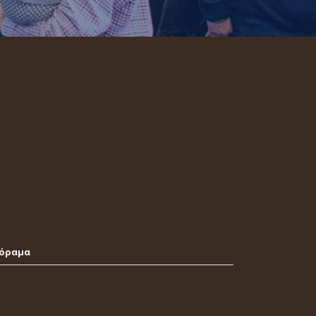
νόραμα