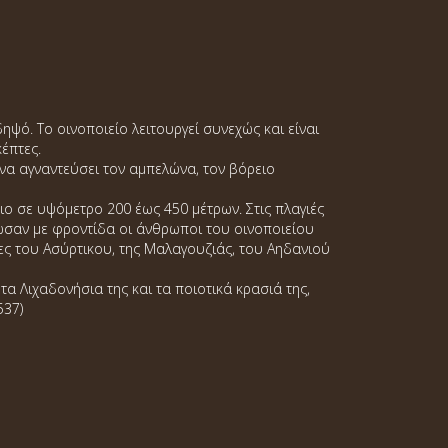
ηψό. Το οινοποιείο λειτουργεί συνεχώς και είναι
έπτες.
α αγναντεύσει τον αμπελώνα, τον βόρειο
ο σε υψόμετρο 200 έως 450 μέτρων. Στις πλαγιές
ίωσαν με φροντίδα οι άνθρωποι του οινοποιείου
ίες του Ασύρτικου, της Μαλαγουζιάς, του Αηδανιού
 τα Λιχαδονήσια της και τα ποιοτικά κρασιά της,
537)