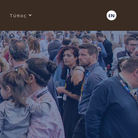
Τύπος
EN