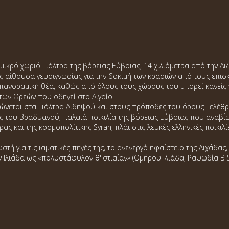
μικρό χωριό Γιάλτρα της βόρειας Εύβοιας, 14 χιλιόμετρα από την Αιδ
ας αίθουσα γευσιγνωσίας για την δοκιμή των κρασιών από τους επισκ
ανοραμική θέα, καθώς από όλους τους χώρους του μπορεί κανείς ν
 των Ωρεών που οδηγεί στο Αιγαίο.
νεται στα Γιάλτρα Αιδηψού και στους πρόποδες του όρους Τελέθρι
λίες του Βραδυανού, παλαιά ποικιλία της βόρειας Εύβοιας που αναβ
ς και της κοσμοπολίτικης Syrah, πλάι στις λευκές ελληνικές ποικιλ
τή για τις ιαματικές πηγές της, το ανενεργό ηφαίστειο της Λιχάδας,
 Ιλιάδα ως «πολυστάφυλον θ'Ιστιαίαν» (Ομήρου Ιλιάδα, Ραψωδία Β 