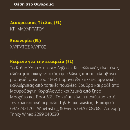
Θέση στο Οινόραμα
Διακριτικός Τίτλος (EL)
ΚΤΗΜΑ ΧΑΡΙΤΑΤΟΥ
Επωνυμία (EL)
ΧΑΡΙΤΑΤΟΣ ΧΑΡΙΤΟΣ
Κείμενο για την εταιρεία (EL)
Το Κτήμα Χαριτάτου στο Ληξούρι Κεφαλλονιάς είναι ένας
ιδιόκτητος οικογενειακός αμπελώνας που περιλαμβάνει
μια αγρέπαυλη του 1863. Παράγει έξι ετικέτες οργανικής
καλλιέργειας από τοπικές ποικιλίες. Ερυθρά και ροζέ από
Μαυροδάφνη Κεφαλλονιάς και λευκά από ξηρό
Μοσχάτο και Βοστιλίδι. To κτήμα είναι επισκέψιμο κατά
την καλοκαιρινή περίοδο. Τηλ. Επικοινωνίας : Εμπορικό
6973232170 - Winetasting & Events 6976108768 - Διανομή
Trinity Wines 2299 040630