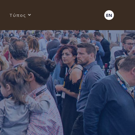
Τύπος
EN