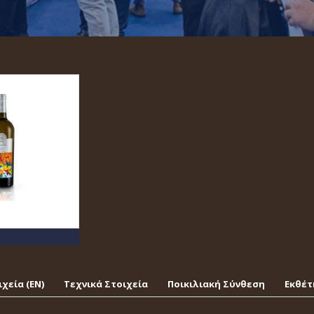
χεία (EΝ)
Τεχνικά Στοιχεία
Ποικιλιακή Σύνθεση
Εκθέτ