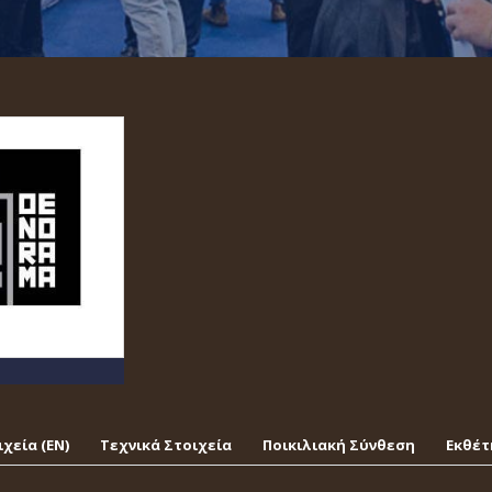
χεία (EΝ)
Τεχνικά Στοιχεία
Ποικιλιακή Σύνθεση
Εκθέτ