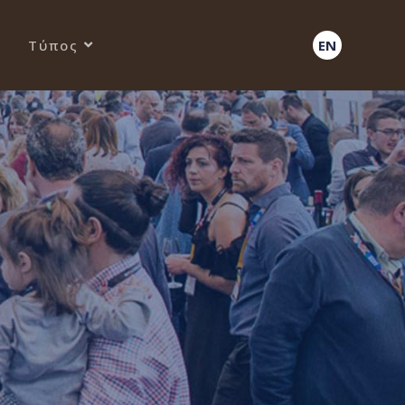
Τύπος
EN