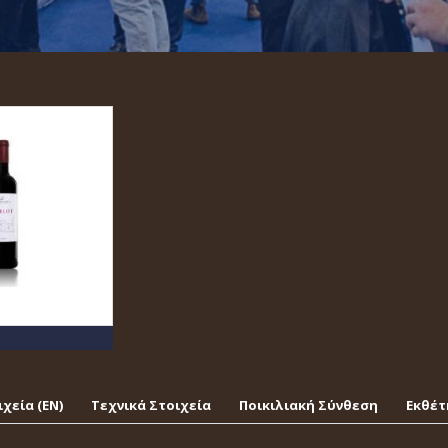
χεία (EΝ)
Τεχνικά Στοιχεία
Ποικιλιακή Σύνθεση
Εκθέτ