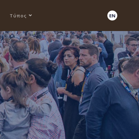
Τύπος
EN