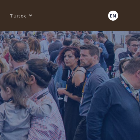
Τύπος
EN