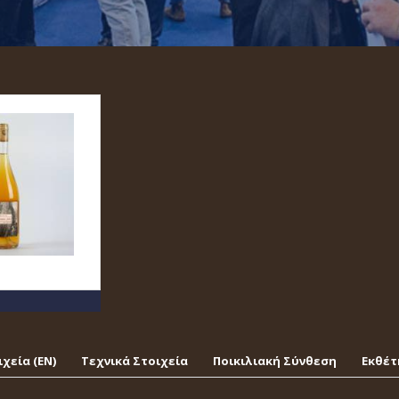
χεία (EΝ)
Τεχνικά Στοιχεία
Ποικιλιακή Σύνθεση
Εκθέτ