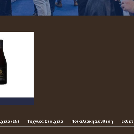
χεία (EΝ)
Τεχνικά Στοιχεία
Ποικιλιακή Σύνθεση
Εκθέτ