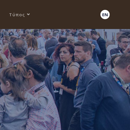
Τύπος
EN