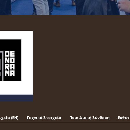
χεία (EΝ)
Τεχνικά Στοιχεία
Ποικιλιακή Σύνθεση
Εκθέτ