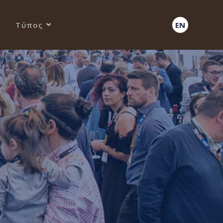
Τύπος
EN