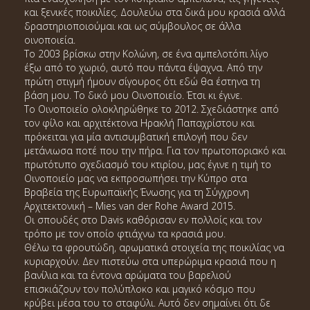
και ξενικές ποικιλίες. Δουλεύω στα δικά μου κρασιά αλλά
δραστηριοποιούμαι και ως σύμβουλος σε άλλα
οινοποιεία.
Το 2003 βρίσκω στην Κολώνη, σε ένα αμπελοτόπι λίγο
έξω από το χωριό, αυτό που πάντα έψαχνα. Από την
πρώτη στιγμή ήμουν σίγουρος ότι εδώ θα έστηνα τη
βάση μου. Το δικό μου Οινοποιείο. Έτσι κι έγινε.
Το Οινοποιείο ολοκληρώθηκε το 2012. Σχεδιάστηκε από
τον φίλο και αρχιτέκτονα Ηρακλή Παπαχρίστου και
πρόκειται για μία αντισυμβατική επιλογή που δεν
μετάνιωσα ποτέ που την πήρα. Για τον πρωτοποριακό και
πρωτότυπο σχεδιασμό του κτιρίου, μας έγινε η τιμή το
Οινοποιείο μας να εκπροσωπήσει την Κύπρο στα
Βραβεία της Ευρωπαϊκής Ένωσης για τη Σύγχρονη
Αρχιτεκτονική – Mies van der Rohe Award 2015.
Οι σπουδές στο Davis καθόρισαν εν πολλοίς και τον
τρόπο με τον οποίο φτιάχνω τα κρασιά μου.
Θέλω τα φρουτώδη, αρωματικά στοιχεία της ποικιλίας να
κυριαρχούν. Δεν πιστεύω στα υπερώριμα κρασιά που η
βανίλια και τα έντονα αρώματα του βαρελιού
επισκιάζουν τον πολύπλοκο και μαγικό κόσμο που
κρύβει μέσα του το σταφύλι. Αυτό δεν σημαίνει ότι δε