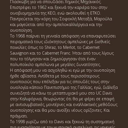
Γλασκώβη για να σπουδάσει Χημικός Μηχανικός.
Επιστρέφει το 1962 και ξεκινά την καριέρα του στην
οινοβιομηχανία της ΚΕΟ, ενώ ακολουθεί η ΕΤΚΟ.
Παντρεύεται την κόρη του Σοφοκλή Μεταξά, Μαρούλα
και μαγεύεται από την αμπελοκαλλιέργεια και την
οινοποίηση.
Το 1968 παίρνει τη γενναία απόφαση να επαναφυτεύσει
πειραματικά τους ιδιόκτητους αμπελώνες με διεθνείς
ποικιλίες όπως το Shiraz, το Merlot, το Cabernet
Sauvignon και το Cabernet Franc. Ήταν από τους λίγους
που το τόλμησαν και δημιούργησαν έτσι έναν
πολυποίκιλο αμπελώνα με μεγάλες δυνατότητες.
Η απόφασή μου να ασχοληθώ κι εγώ με την οινοποίηση
ήρθε αβίαστα. Αντίθετα με τους περισσότερους
οινοποιούς που επέλεξαν για τις σπουδές τους στην
οινολογία κάποιο Πανεπιστήμιο της Γαλλίας, εγώ, διάλεξα
συνειδητά να κάνω το μεταπτυχιακό μου στο UC Davis
στην Καλιφόρνια, θεωρώντας ότι θα με φέρει σε επαφή
με αντισυμβατικές, μοντέρνες και εναλλακτικές μεθόδους
οινοποίησης και θα μου ανοίξει νέους ορίζοντες. Και
πράγματι.
Το 1998 γυρίζω από το Davis και ξεκινώ τη συστηματική
πια ενασχόληση με τον κυπριακό αμπελώνα, τις γηγενείς