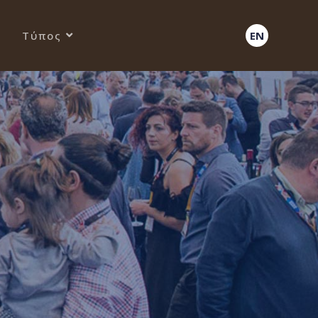
Τύπος
EN