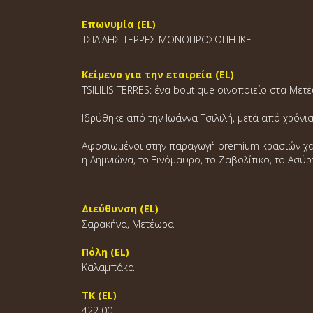
Επωνυμία (EL)
ΤΣΙΛΙΛΗΣ ΤΕΡΡΕΣ ΜΟΝΟΠΡΟΣΩΠΗ ΙΚΕ
Κείμενο για την εταιρεία (EL)
TSILILIS TERRES: ένα boutique οινοποιείο στα Μετ
Ιδρύθηκε από την Ιωάννα Τσιλιλή, μετά από χρόν
Αφοσιωμένοι στην παραγωγή premium κρασιών χαμη
η Λημνιώνα, το Ξινόμαυρο, το Ζαβολίτικο, το Ασύρ
Διεύθυνση (EL)
Σαρακήνα, Μετέωρα
Πόλη (EL)
Καλαμπάκα
ΤΚ (EL)
422 00