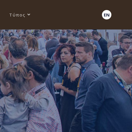
Τύπος
EN