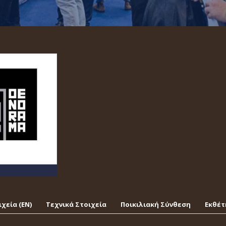
χεία (EΝ)
Τεχνικά Στοιχεία
Ποικιλιακή Σύνθεση
Εκθέτ