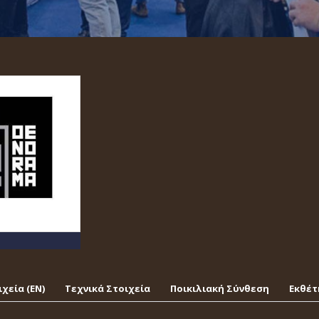
χεία (EΝ)
Τεχνικά Στοιχεία
Ποικιλιακή Σύνθεση
Εκθέτ