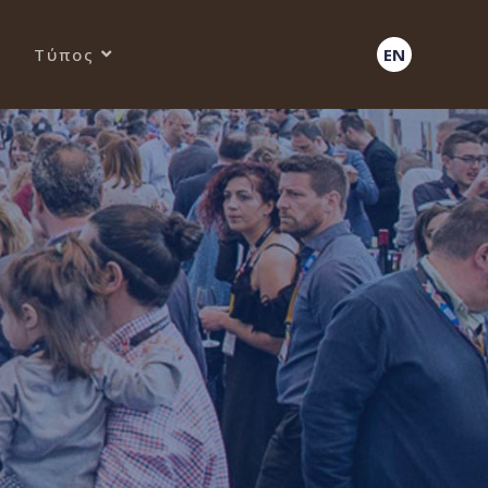
Τύπος
EN