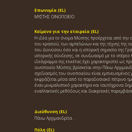
Επωνυμία (EL)
ΜΥΣΤΗΣ ΟΙΝΟΠΟΙΕΙΟ
Κείμενο για την εταιρεία (EL)
Η ιδέα για το όνομα Μύστης προέρχεται από την α
του κρασιού, των αμπελώνων και της τέχνης της 
του Διονύσου όσο και η ιστορική σημασία της Γρ
ιστορικής σύνδεσης, σε συνδυασμό με το στέρεο 
ιδεόγραμμα της ετικέτας έχει χαρακτηριστεί ως 
οινοποιείο Μύστης βρίσκεται στην Πάνω Αρχιμανδρ
σχεδιασμός του οινοποιείου είναι εμπνευσμένος γ
εκφράζεται μέσα από το παραδοσιακό πέτρινο τμ
έναν μινιμαλιστικό χαρακτήρα και ταυτόχρονα δημ
εναλλακτικές μεθόδους και διακριτικές παρεμβάσε
Διεύθυνση (EL)
Πάνω Αρχιμανδρίτα .
Πόλη (EL)