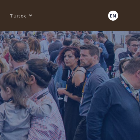
Τύπος
EN