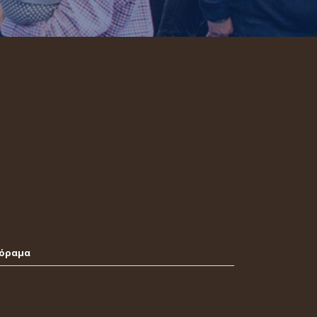
νόραμα