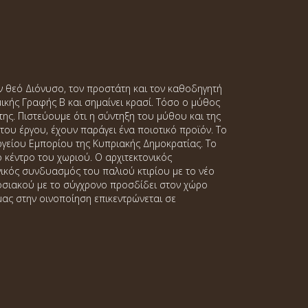
ον θεό Διόνυσο, τον προστάτη και τον καθοδηγητή
ικής Γραφής Β και σημαίνει κρασί. Τόσο ο μύθος
ης. Πιστεύουμε ότι η σύντηξη του μύθου και της
ου έργου, έχουν παράγει ένα ποιοτικό προϊόν. Το
ργείου Εμπορίου της Κυπριακής Δημοκρατίας. Το
ο κέντρο του χωριού. Ο αρχιτεκτονικός
νικός συνδυασμός του παλιού κτιρίου με το νέο
οσιακού με το σύγχρονο προσδίδει στον χώρο
μας στην οινοποίηση επικεντρώνεται σε