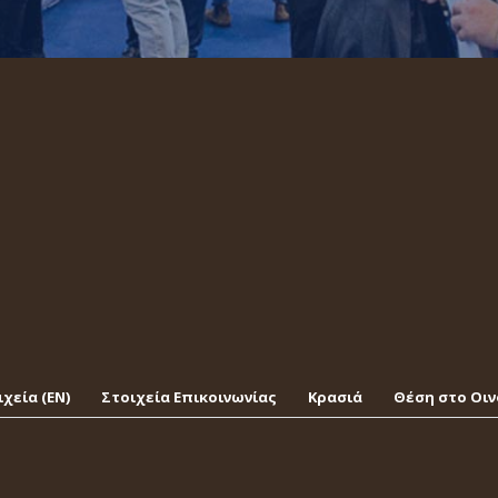
χεία (EΝ)
Στοιχεία Επικοινωνίας
Κρασιά
Θέση στο Οι