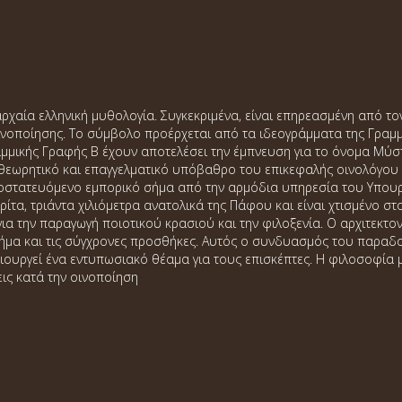
ρχαία ελληνική μυθολογία. Συγκεκριμένα, είναι επηρεασμένη από τ
οινοποίησης. Το σύμβολο προέρχεται από τα ιδεογράμματα της Γραμμ
αμμικής Γραφής Β έχουν αποτελέσει την έμπνευση για το όνομα Μύστ
θεωρητικό και επαγγελματικό υπόβαθρο του επικεφαλής οινολόγου τ
προστατευόμενο εμπορικό σήμα από την αρμόδια υπηρεσία του Υπου
ίτα, τριάντα χιλιόμετρα ανατολικά της Πάφου και είναι χτισμένο στ
ια την παραγωγή ποιοτικού κρασιού και την φιλοξενία. Ο αρχιτεκτο
ήμα και τις σύγχρονες προσθήκες. Αυτός ο συνδυασμός του παραδ
ιουργεί ένα εντυπωσιακό θέαμα για τους επισκέπτες. Η φιλοσοφία 
ις κατά την οινοποίηση