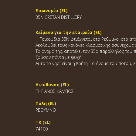
Επωνυμία (EL)
35N CRETAN DISTILLERY
Κείμενο για την εταιρεία (EL)
Η Τσικουδιά 35Ν φτιάχνεται στο Ρέθυμνο, στο α
Ακολουθεί τους κανόνες κλασματικής ασυνεχούς α
Το όνομά της, αποτελεί τον 35ο παράλληλος του π
ζούσαν πάντα με ψυχή.
Αυτό το νησί είναι η Κρήτη. Το όνομα του ποτού, ε
Διεύθυνση (EL)
ΠΗΓΙΑΝΟΣ ΚΑΜΠΟΣ
Πόλη (EL)
ΡΕΘΥΜΝΟ
ΤΚ (EL)
74100