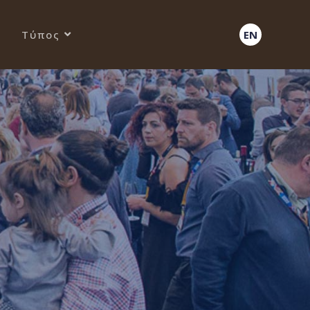
Τύπος
EN