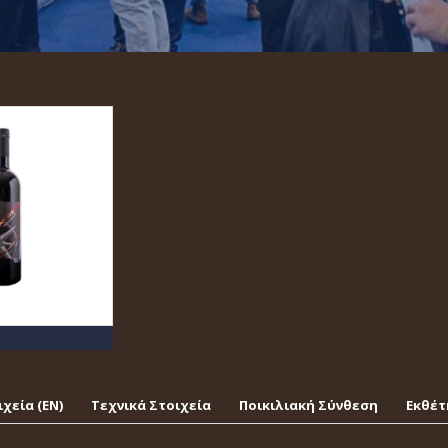
χεία (EΝ)
Τεχνικά Στοιχεία
Ποικιλιακή Σύνθεση
Εκθέτ