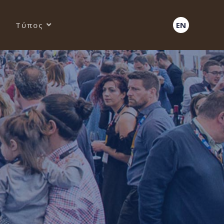
Τύπος
EN