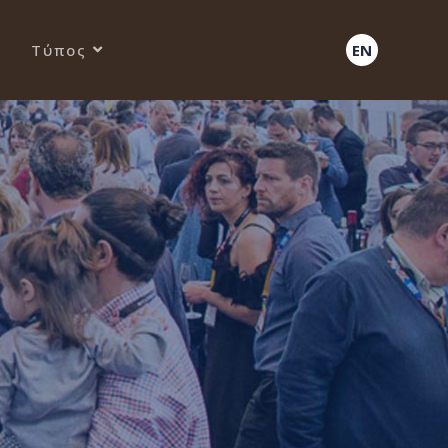
Τύπος
EN