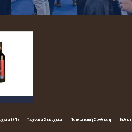
χεία (EΝ)
Τεχνικά Στοιχεία
Ποικιλιακή Σύνθεση
Εκθέτ