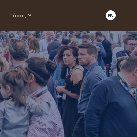
Τύπος
EN