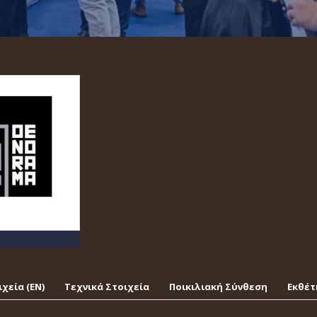
χεία (EΝ)
Τεχνικά Στοιχεία
Ποικιλιακή Σύνθεση
Εκθέτ