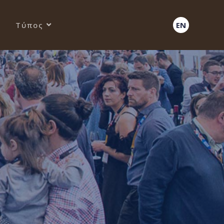
Τύπος
EN