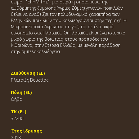
σειρά ¨"ΕΡΗΜΙΤΗΣ", μια σειρά η οποία μέσω της
αυθόρμητης ζύμωσης (Αγριες Ζύμες) γηγενών ποικιλιών,
θέλει να αναδείξει τον πολυδυναμικό χαρακτήρα των
Ελληνικών ποικιλιών που καλλιεργούνται στην περιοχή. Η
Μικροοινοποιία Ακριωτου στεγάζεται σε ένα μικρό
οινοποιείο στις Πλαταιές. Οι Πλαταιές είναι ένα ιστορικό
μικρό χωριό της Βοιωτίας, στους πρόποδες του
Κιθαιρώνα, στην Στερεά Ελλάδα, με μεγάλη παράδοση
στην αμπελοκαλλιέργεια.
Διεύθυνση (EL)
Πλαταιές Βοιωτίας
Πόλη (EL)
Θήβα
ΤΚ (EL)
32200
Έτος ίδρυσης
2018