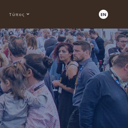
Τύπος
EN