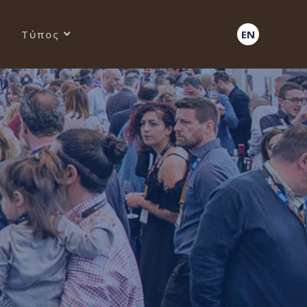
Τύπος
EN