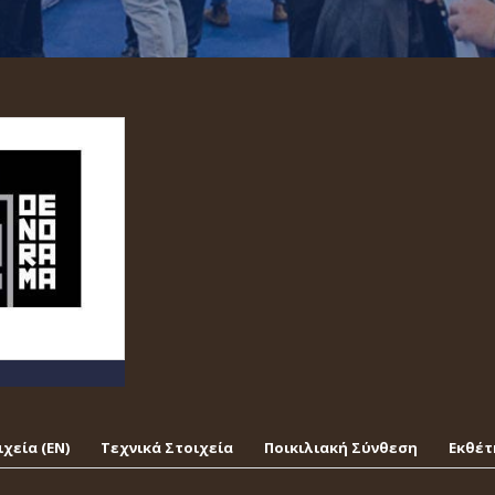
χεία (EΝ)
Τεχνικά Στοιχεία
Ποικιλιακή Σύνθεση
Εκθέτ