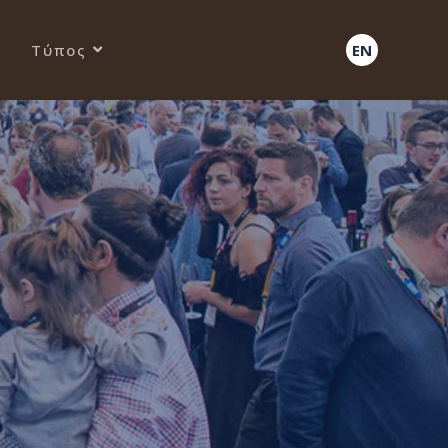
Τύπος
EN