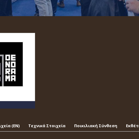
χεία (EΝ)
Τεχνικά Στοιχεία
Ποικιλιακή Σύνθεση
Εκθέτ