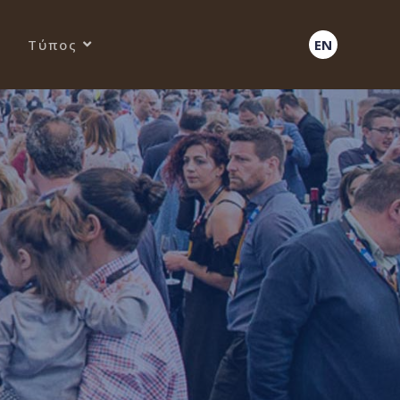
Τύπος
EN