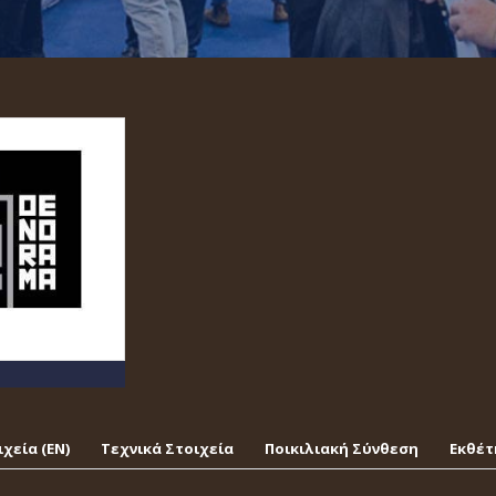
χεία (EΝ)
Τεχνικά Στοιχεία
Ποικιλιακή Σύνθεση
Εκθέτ