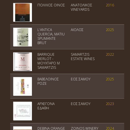
ΠΟΛΛΙΟΣ ΟΙΝΟΣ
ΑΝΑΤΟΛΙΚΟΣ
2016
Π
VINEYARDS
L'ANTICA
ΑΙΟΛΟΣ
2025
P
QUERCIA, MATIU
S
SPUMANTE
BRUT
BARRIQUE
SAMARTZIS
2022
MERLOT -
ESTATE WINES
ΜΟΥΧΤΑΡΟ M
SAMARTZIS
ΒΑΒΕΛΟΙΝΟΣ
ΕΟΣ ΣΑΜΟΥ
2025
Ε
ΡΟΖΕ
ΑΡΧΕΓΟΝΑ
ΕΟΣ ΣΑΜΟΥ
2023
Π
ΕΔΑΦΗ
DEBINA ORANGE
ZOINOS WINERY
2024