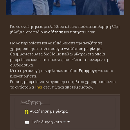
Για να αναζητήσετε με ελεύθερο κείμενο εισάγετε επιθυμητή λέξη
(ή λέξεις) στο πεδίο
Αναζήτηση
και πατήστε Enter.
Για να περιορίσετε και να εξειδικεύσετε την αναζήτηση
χρησιμοποιήστε τη λειτουργία
Αναζήτηση με φίλτρα
.
θα εμφανιστούν τα διαθέσιμα πεδία (φίλτρα) στα οποία
μπορείτε να κάνετε τις επιλογές που θέλετε, μεμονωμένα ή
συνδυαστικά.
Μετά την επιλογή των φίλτρων πατήστε
Εφαρμογή
για να τα
ενεργοποιήσετε.
Επίσης, μπορείτε να ενεργοποιήσετε φίλτρα χρησιμοποιώντας
τα αντίστοιχα
links
στον πίνακα αποτελεσμάτων.
Αναζήτηση με φίλτρα
Ταξινόμηση κατά