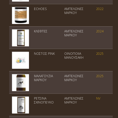
ECHOES
ΑΜΠΕΛΩΝΕΣ
2022
ΜΑΡΚΟΥ
ΚΛΕΦΤΕΣ
ΑΜΠΕΛΩΝΕΣ
2024
ΜΑΡΚΟΥ
NOΣΤΟΣ PINK
ΟΙΝΟΠΟΙΙΑ
2025
ΜΑΝΟΥΣΑΚΗ
ΜΑΛΑΓΟΥΖΙΑ
ΑΜΠΕΛΩΝΕΣ
2025
ΜΑΡΚΟΥ
ΜΑΡΚΟΥ
ΡΕΤΣΙΝΑ
ΑΜΠΕΛΩΝΕΣ
NV
Ρ
ΣΧΙΝΟΠΕΥΚΟ
ΜΑΡΚΟΥ
Α